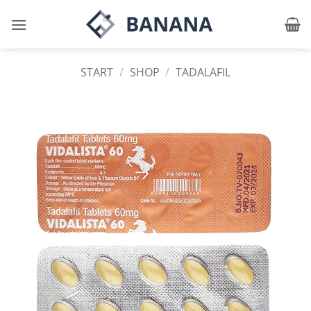
Zum
Inhalt
springen
START
/
SHOP
/
TADALAFIL