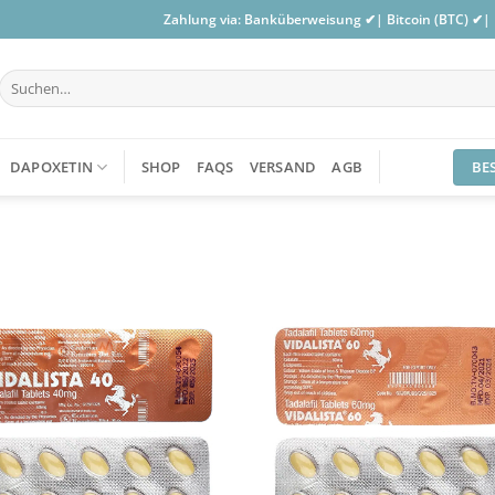
Zahlung via: Banküberweisung ✔| Bitcoin (BTC) ✔|
Suchen
nach:
BE
DAPOXETIN
SHOP
FAQS
VERSAND
AGB