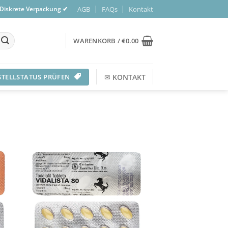
AGB
FAQs
Kontakt
 Diskrete Verpackung ✔
WARENKORB /
€
0.00
STELLSTATUS PRÜFEN
✉
KONTAKT