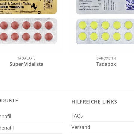
TADALAFIL
DAPOXETIN
Super Vidalista
Tadapox
ODUKTE
HILFREICHE LINKS
FAQs
enafil
Versand
enafil