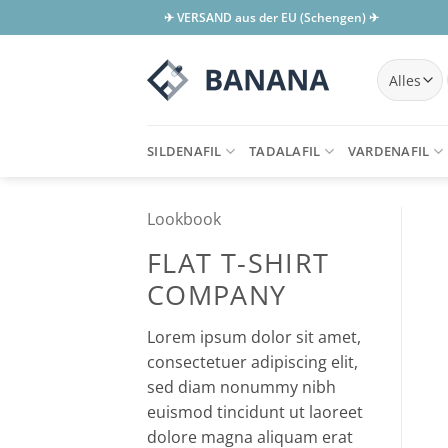
Zum
✈ VERSAND aus der EU (Schengen) ✈
Inhalt
springen
SILDENAFIL
TADALAFIL
VARDENAFIL
Lookbook
FLAT T-SHIRT
COMPANY
Lorem ipsum dolor sit amet,
consectetuer adipiscing elit,
sed diam nonummy nibh
euismod tincidunt ut laoreet
dolore magna aliquam erat