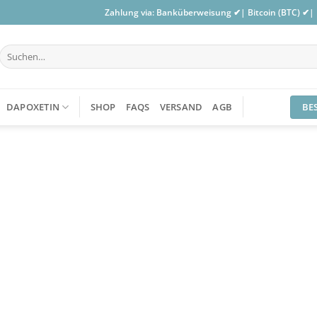
Zahlung via: Banküberweisung ✔| Bitcoin (BTC) ✔|
Suchen
nach:
BE
DAPOXETIN
SHOP
FAQS
VERSAND
AGB