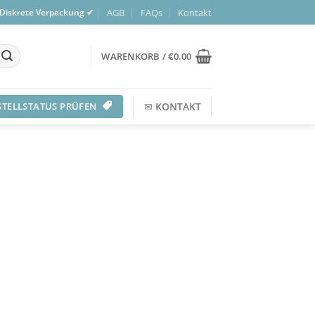
AGB
FAQs
Kontakt
 Diskrete Verpackung ✔
WARENKORB /
€
0.00
STELLSTATUS PRÜFEN
✉
KONTAKT