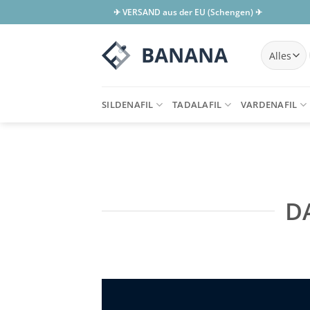
Zum
✈ VERSAND aus der EU (Schengen) ✈
Inhalt
springen
SILDENAFIL
TADALAFIL
VARDENAFIL
D