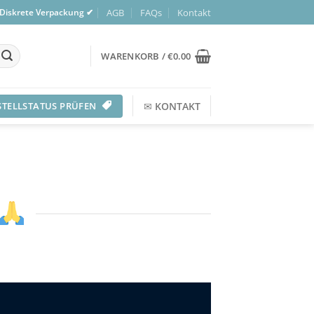
AGB
FAQs
Kontakt
 Diskrete Verpackung ✔
WARENKORB /
€
0.00
STELLSTATUS PRÜFEN
✉
KONTAKT