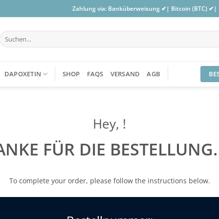
Zahlung via: Banküberweisung ✔| Bitcoin (BTC) ✔|
Suchen
nach:
BE
DAPOXETIN
SHOP
FAQS
VERSAND
AGB
Hey, !
ANKE FÜR DIE BESTELLUNG.
To complete your order, please follow the instructions below.